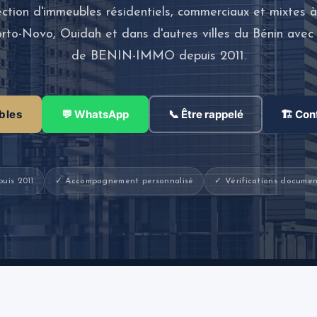
ction d'immeubles résidentiels, commerciaux et mixtes 
rto-Novo, Ouidah et dans d'autres villes du Bénin ave
de BENIN-IMMO depuis 2011.
bles
💬 WhatsApp
📞 Être rappelé
🏗 Con
uis 2011
✓ Accompagnement personnalisé
✓ Vérifications documen