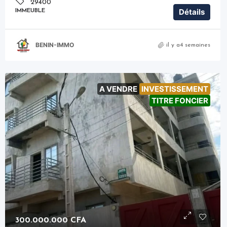
29400
Détails
IMMEUBLE
BENIN-IMMO
il y a4 semaines
A VENDRE
INVESTISSEMENT
TITRE FONCIER
300.000.000 CFA