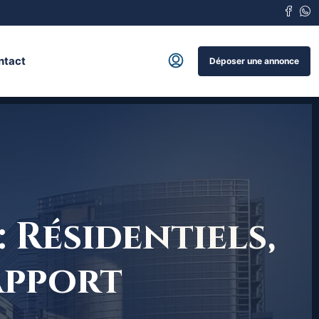
ntact
Déposer une annonce
 Résidentiels,
apport