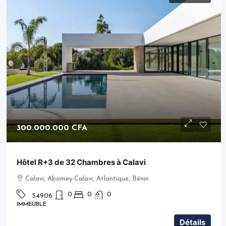
300.000.000 CFA
Hôtel R+3 de 32 Chambres à Calavi
Calavi, Abomey-Calavi, Atlantique, Bénin
0
0
0
54906
IMMEUBLE
Détails