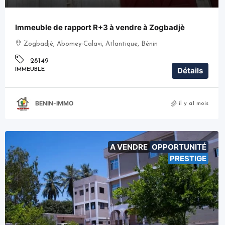
Immeuble de rapport R+3 à vendre à Zogbadjè
Zogbadjè, Abomey-Calavi, Atlantique, Bénin
28149
Détails
IMMEUBLE
BENIN-IMMO
il y a1 mois
A VENDRE
OPPORTUNITÉ
PRESTIGE