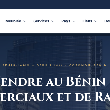
Meublée
Services
Pays
Liens
Co
BENIN-IMMO — DEPUIS 2011 — COTONOU, BÉNIN
endre au Bénin :
rciaux et de R