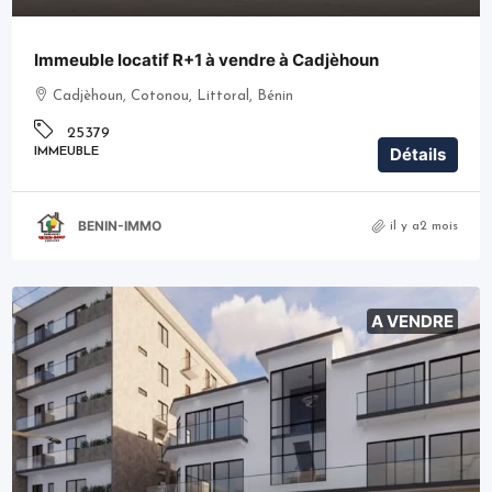
Immeuble locatif R+1 à vendre à Cadjèhoun
Cadjèhoun, Cotonou, Littoral, Bénin
25379
Détails
IMMEUBLE
BENIN-IMMO
il y a2 mois
A VENDRE