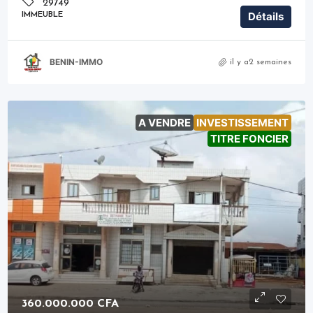
29749
Détails
IMMEUBLE
BENIN-IMMO
il y a2 semaines
A VENDRE
INVESTISSEMENT
TITRE FONCIER
360.000.000 CFA