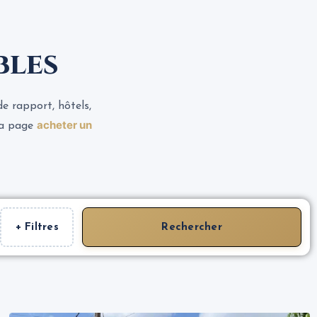
bles
e rapport, hôtels,
acheter un
la page
+ Filtres
Rechercher