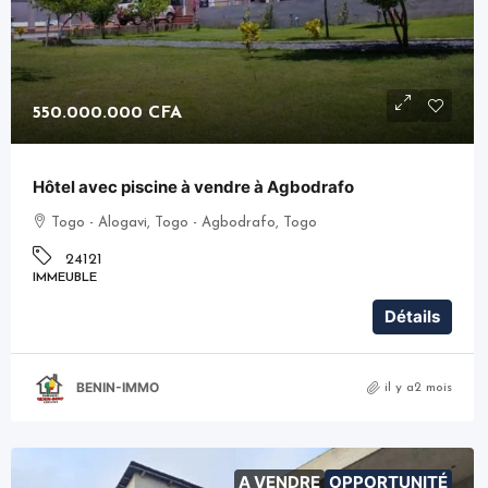
550.000.000 CFA
Hôtel avec piscine à vendre à Agbodrafo
Togo - Alogavi, Togo - Agbodrafo, Togo
24121
IMMEUBLE
Détails
BENIN-IMMO
il y a2 mois
A VENDRE
OPPORTUNITÉ