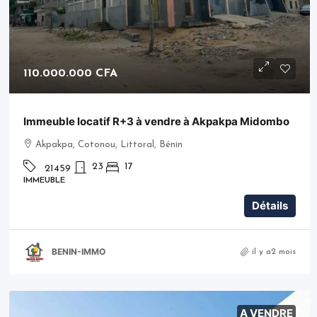
110.000.000 CFA
Immeuble locatif R+3 à vendre à Akpakpa Midombo
Akpakpa, Cotonou, Littoral, Bénin
23
17
21459
IMMEUBLE
Détails
BENIN-IMMO
il y a2 mois
A VENDRE