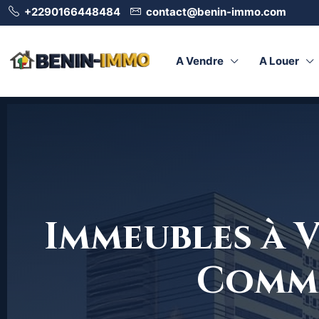
+2290166448484
contact@benin-immo.com
A Vendre
A Louer
Immeubles à V
Comme