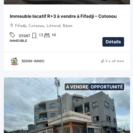
Immeuble locatif R+3 à vendre à Fifadji – Cotonou
Fifadji, Cotonou, Littoral, Bénin
13
10
25287
Détails
IMMEUBLE
BENIN-IMMO
il y a2 mois
A VENDRE
OPPORTUNITÉ