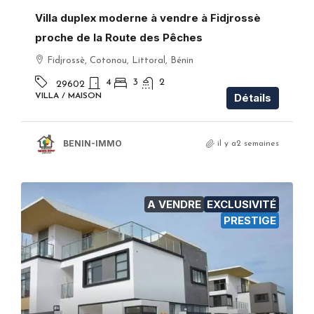
Villa duplex moderne à vendre à Fidjrossè
proche de la Route des Pêches
Fidjrossè, Cotonou, Littoral, Bénin
4
3
2
29602
Détails
VILLA / MAISON
BENIN-IMMO
il y a2 semaines
A VENDRE
EXCLUSIVITÉ
PRESTIGE