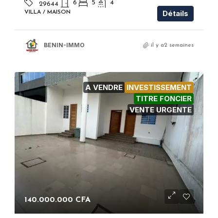
6
5
4
29644
Détails
VILLA / MAISON
BENIN-IMMO
il y a2 semaines
A VENDRE
INVESTISSEMENT
TITRE FONCIER
VENTE URGENTE
140.000.000 CFA