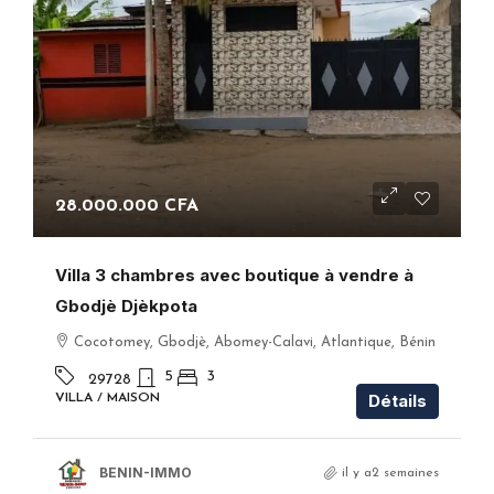
28.000.000 CFA
Villa 3 chambres avec boutique à vendre à
Gbodjè Djèkpota
Cocotomey, Gbodjè, Abomey-Calavi, Atlantique, Bénin
5
3
29728
Détails
VILLA / MAISON
BENIN-IMMO
il y a2 semaines