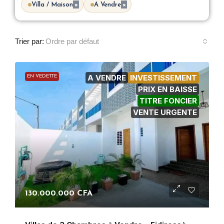
×
×
Villa / Maison
A Vendre
Trier par:
Ordre par défaut
A VENDRE
INVESTISSEMENT
EN VEDETTE
PRIX EN BAISSE
TITRE FONCIER
VENTE URGENTE
130.000.000 CFA