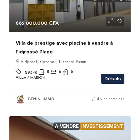
685.000.000 CFA
Villa de prestige avec piscine à vendre à
Fidjrossè Plage
Fidjrossè, Cotonou, Littoral, Bénin
8
6
6
29348
Détails
VILLA / MAISON
BENIN-IMMO
il y a4 semaines
A VENDRE
INVESTISSEMENT