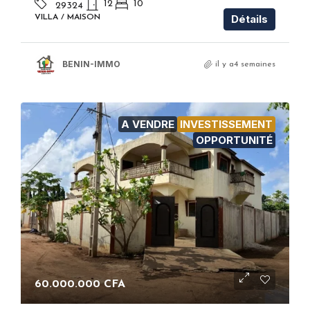
12
10
29324
Détails
VILLA / MAISON
BENIN-IMMO
il y a4 semaines
A VENDRE
INVESTISSEMENT
OPPORTUNITÉ
60.000.000 CFA