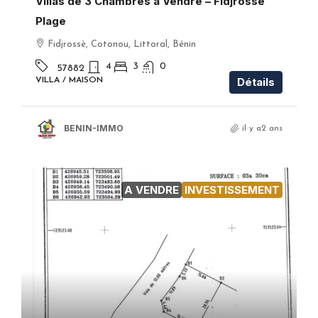
Villas de 3 Chambres à Vendre – Fidjrossè
Plage
Fidjrossè, Cotonou, Littoral, Bénin
4
3
0
57882
Détails
VILLA / MAISON
BENIN-IMMO
il y a2 ans
A VENDRE
INVESTISSEMENT