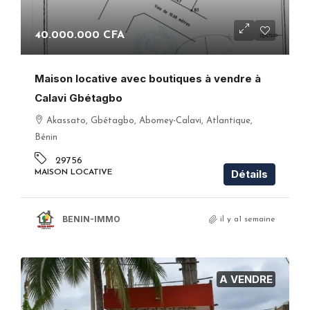
40.000.000 CFA
Maison locative avec boutiques à vendre à
Calavi Gbétagbo
Akassato, Gbétagbo, Abomey-Calavi, Atlantique,
Bénin
29756
Détails
MAISON LOCATIVE
BENIN-IMMO
il y a1 semaine
A VENDRE