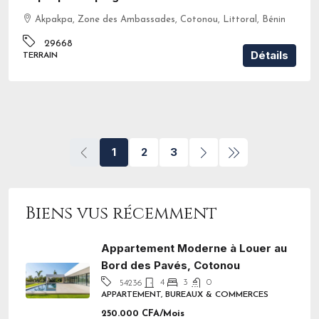
Akpakpa, Zone des Ambassades, Cotonou, Littoral, Bénin
29668
Détails
TERRAIN
1
2
3
Biens vus récemment
Appartement Moderne à Louer au
Bord des Pavés, Cotonou
4
3
0
54236
APPARTEMENT, BUREAUX & COMMERCES
250.000 CFA/Mois