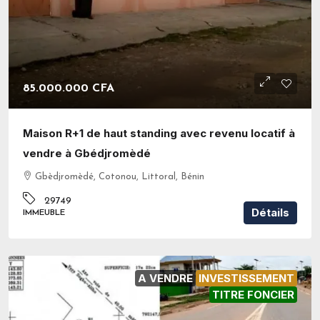
85.000.000 CFA
Maison R+1 de haut standing avec revenu locatif à
vendre à Gbédjromèdé
Gbèdjromèdé, Cotonou, Littoral, Bénin
29749
Détails
IMMEUBLE
A VENDRE
INVESTISSEMENT
TITRE FONCIER