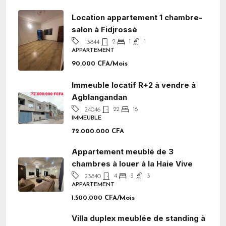
Location appartement 1 chambre-
salon à Fidjrossè
2
1
1
13844
APPARTEMENT
90.000 CFA/Mois
Immeuble locatif R+2 à vendre à
Agblangandan
22
16
24046
IMMEUBLE
72.000.000 CFA
Appartement meublé de 3
chambres à louer à la Haie Vive
4
3
3
23840
APPARTEMENT
1.500.000 CFA/Mois
Villa duplex meublée de standing à