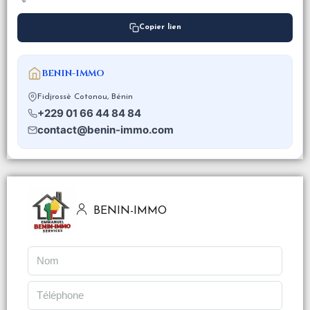
Copier lien
BENIN-IMMO
Fidjrossè Cotonou, Bénin
+229 01 66 44 84 84
contact@benin-immo.com
BENIN-IMMO