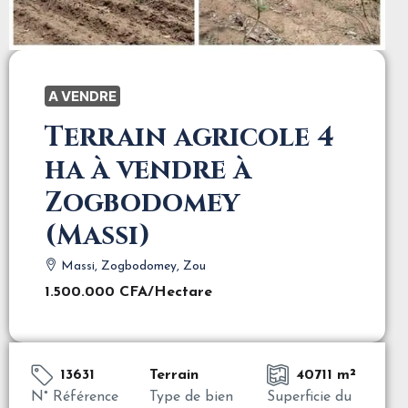
A VENDRE
Terrain agricole 4
ha à vendre à
Zogbodomey
(Massi)
Massi, Zogbodomey, Zou
1.500.000 CFA
/Hectare
13631
Terrain
40711 m²
N° Référence
Type de bien
Superficie du