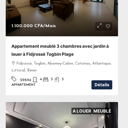
1.100.000 CFA
/Mois
Appartement meublé 3 chambres avec jardin à
louer à Fidjrossè Togbin Plage
Fidjrossè, Togbin, Abomey-Calavi, Cotonou, Atlantique,
Littoral, Bénin
4
3
3
29694
Détails
APPARTEMENT
A LOUER
MEUBLÉ