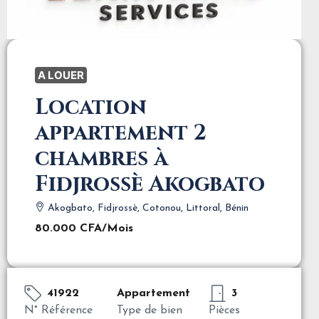
A LOUER
Location
appartement 2
chambres à
Fidjrossè Akogbato
Akogbato, Fidjrossè, Cotonou, Littoral, Bénin
80.000 CFA
/Mois
41922
Appartement
3
N° Référence
Type de bien
Pièces