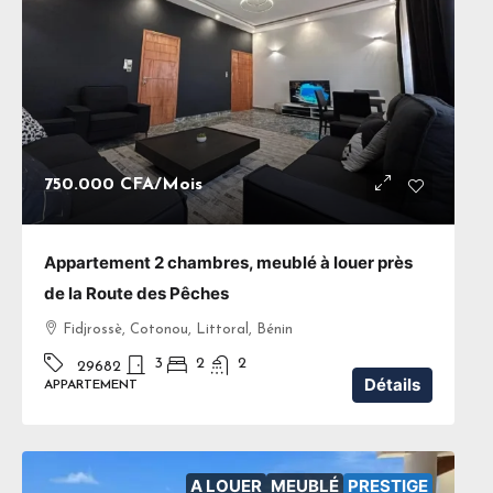
750.000 CFA
/Mois
Appartement 2 chambres, meublé à louer près
de la Route des Pêches
Fidjrossè, Cotonou, Littoral, Bénin
3
2
2
29682
Détails
APPARTEMENT
A LOUER
MEUBLÉ
PRESTIGE