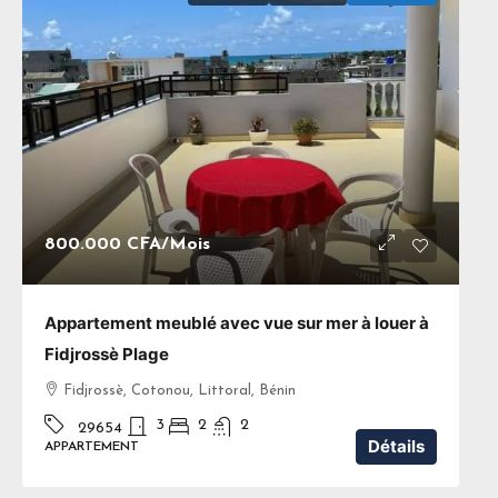
800.000 CFA
/Mois
Appartement meublé avec vue sur mer à louer à
Fidjrossè Plage
Fidjrossè, Cotonou, Littoral, Bénin
3
2
2
29654
Détails
APPARTEMENT