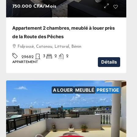
750.000 CFA
/Mois
Appartement 2 chambres, meublé à louer près
de la Route des Pêches
Fidjrossè, Cotonou, Littoral, Bénin
3
2
2
29682
Détails
APPARTEMENT
A LOUER
MEUBLÉ
PRESTIGE