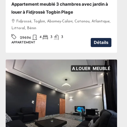
Appartement meublé 3 chambres avec jardin à
louer à Fidjrossè Togbin Plage
Fidjrossè, Togbin, Abomey-Calavi, Cotonou, Atlantique,
Littoral, Bénin
4
3
3
29694
Détails
APPARTEMENT
A LOUER
MEUBLÉ