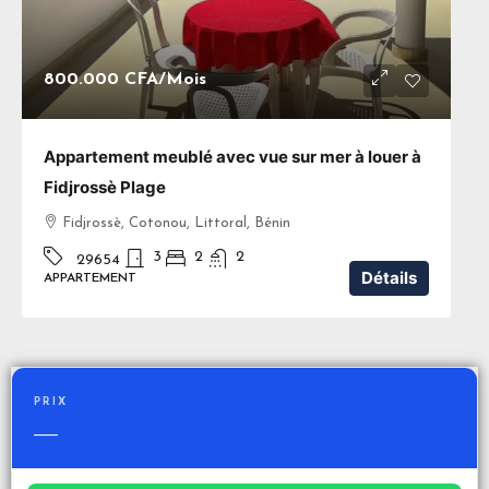
800.000 CFA
/Mois
Appartement meublé avec vue sur mer à louer à
Fidjrossè Plage
Fidjrossè, Cotonou, Littoral, Bénin
3
2
2
29654
Détails
APPARTEMENT
PRIX
—