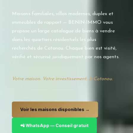
Maisons familiales, villas modernes, duplex et
immeubles de rapport — BENIN-IMMO vous
propose un large catalogue de biens à vendre
dans les quartiers résidentiels les plus
recherchés de Cotonou. Chaque bien est visité,
vérifié et sécurisé juridiquement par nos agents.
Votre maison. Votre investissement. À Cotonou.
Voir les maisons disponibles →
📲 WhatsApp — Conseil gratuit