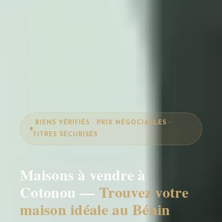
BIENS VÉRIFIÉS · PRIX NÉGOCIABLES ·
TITRES SÉCURISÉS
Maisons à vendre à
Cotonou —
Trouvez votre
maison idéale au Bénin