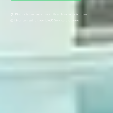
🏠 Biens vérifiés sur site
📜 Titres fonciers sécurisés
💰 Financement disponible
🌍 Service diaspora