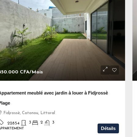
850.000 CFA
/Mois
Appartement meublé avec jardin à louer à Fidjrossè
Plage
Fidjrossè, Cotonou, Littoral
3
2
3
22854
Détails
APPARTEMENT