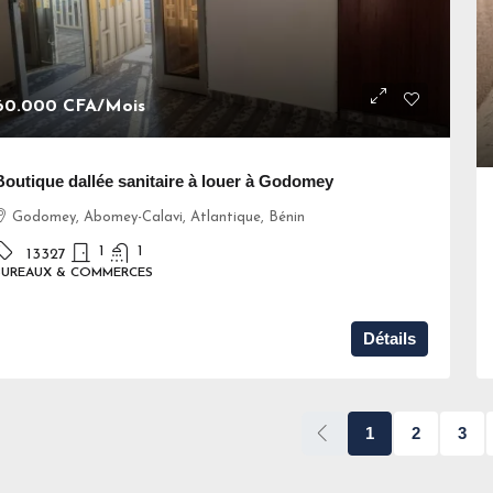
60.000 CFA
/Mois
Boutique dallée sanitaire à louer à Godomey
Godomey, Abomey-Calavi, Atlantique, Bénin
1
1
13327
BUREAUX & COMMERCES
Détails
1
2
3