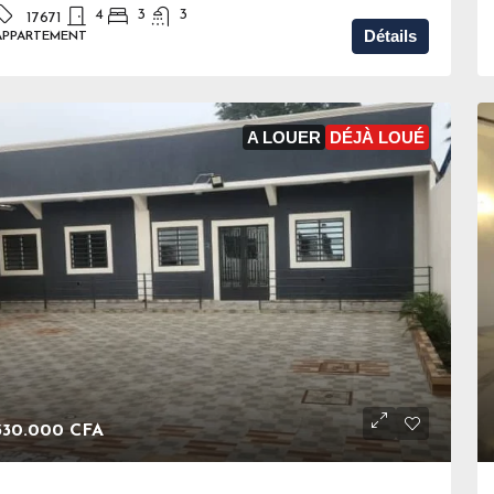
4
3
3
17671
Détails
APPARTEMENT
A LOUER
DÉJÀ LOUÉ
330.000 CFA