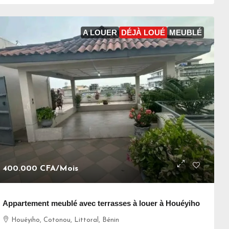
A LOUER
DÉJÀ LOUÉ
MEUBLÉ
400.000 CFA
/Mois
Appartement meublé avec terrasses à louer à Houéyiho
Houéyiho, Cotonou, Littoral, Bénin