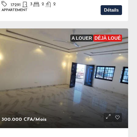
3
2
2
17291
Détails
APPARTEMENT
A LOUER
DÉJÀ LOUÉ
300.000 CFA
/Mois