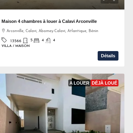
Maison 4 chambres à louer à Calavi Arconville
Arconville, Calavi, Abomey-Calavi, Atlantique, Bénin
5
4
4
13566
VILLA / MAISON
Détails
A LOUER
DÉJÀ LOUÉ