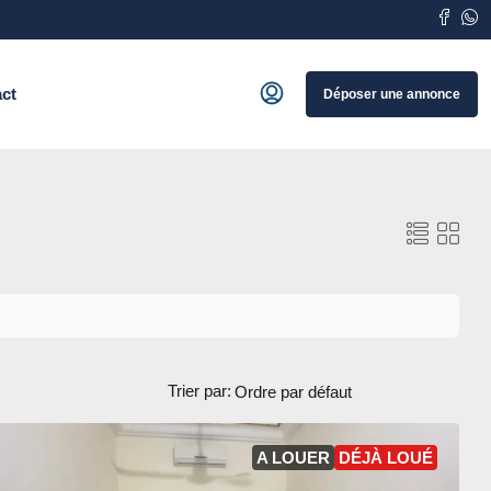
ct
Déposer une annonce
Trier par:
A LOUER
DÉJÀ LOUÉ