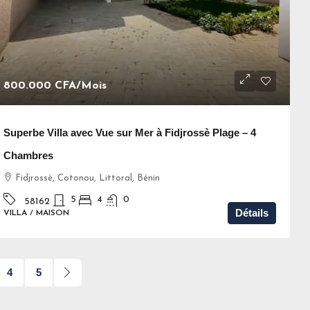
800.000 CFA
/Mois
Superbe Villa avec Vue sur Mer à Fidjrossè Plage – 4
Chambres
Fidjrossè, Cotonou, Littoral, Bénin
5
4
0
58162
Détails
VILLA / MAISON
4
5