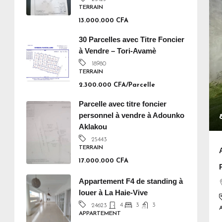
TERRAIN
13.000.000 CFA
30 Parcelles avec Titre Foncier
à Vendre – Tori-Avamè
18980
TERRAIN
2.300.000 CFA/Parcelle
Parcelle avec titre foncier
personnel à vendre à Adounko
Aklakou
25443
TERRAIN
17.000.000 CFA
Appartement F4 de standing à
louer à La Haie-Vive
4
3
3
24623
APPARTEMENT