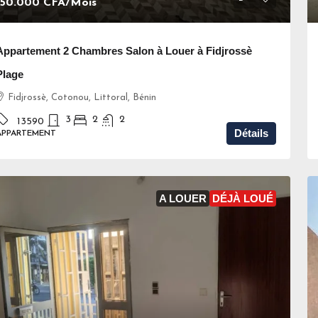
150.000 CFA
/Mois
Appartement 2 Chambres Salon à Louer à Fidjrossè
Plage
Fidjrossè, Cotonou, Littoral, Bénin
3
2
2
13590
Détails
APPARTEMENT
A LOUER
DÉJÀ LOUÉ