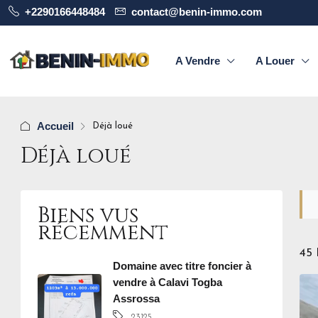
+2290166448484
contact@benin-immo.com
A Vendre
A Louer
Accueil
Déjà loué
Déjà loué
Biens vus
récemment
45 
Domaine avec titre foncier à
vendre à Calavi Togba
Assrossa
23125