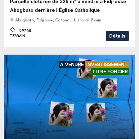
Parcelle clôturée de 326 m² à vendre à Fidjrossè
Akogbato derrière l’Église Catholique
Akogbato, Fidjrossè, Cotonou, Littoral, Bénin
29768
Détails
TERRAIN
A VENDRE
INVESTISSEMENT
TITRE FONCIER