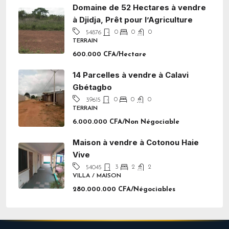
Domaine de 52 Hectares à vendre
à Djidja, Prêt pour l’Agriculture
0
0
0
54876
TERRAIN
600.000 CFA/Hectare
14 Parcelles à vendre à Calavi
Gbétagbo
0
0
0
39615
TERRAIN
6.000.000 CFA/Non Négociable
Maison à vendre à Cotonou Haie
Vive
3
2
2
54045
VILLA / MAISON
280.000.000 CFA/Négociables