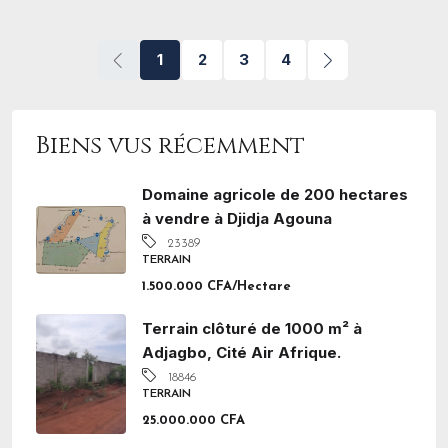
1
2
3
4
Biens vus récemment
Domaine agricole de 200 hectares
à vendre à Djidja Agouna
23389
TERRAIN
1.500.000 CFA/Hectare
Terrain clôturé de 1000 m² à
Adjagbo, Cité Air Afrique.
18846
TERRAIN
25.000.000 CFA