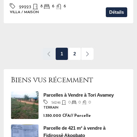
8
6
6
29223
Détails
VILLA / MAISON
1
2
Biens vus récemment
Parcelles à Vendre à Tori Avamey
0
0
0
56246
TERRAIN
1.550.000 CFA// Parcelle
Parcelle de 421 m² à vendre à
Fidjrossè Akogbato