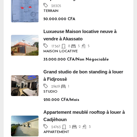
28305
TERRAIN
50.000.000 CFA
Luxueuse Maison locative neuve à
vendre à Akassato
8
5
5
17367
MAISON LOCATIVE
35.000.000 CFA/Non Négociable
Grand studio de bon standing à louer
à Fidjrossè
1
29619
STUDIO
250.000 CFA/Mois
Appartement meublé rooftop à louer à
Cadjèhoun
3
2
3
24763
APPARTEMENT