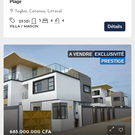
Plage
Togbin, Cotonou, Littoral
5
4
4
29381
Détails
VILLA / MAISON
A VENDRE
EXCLUSIVITÉ
PRESTIGE
685.000.000 CFA