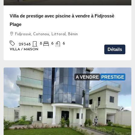
Villa de prestige avec piscine à vendre à Fidjrossè
Plage
Fidjrossè, Cotonou, Littoral, Bénin
8
6
6
29348
Détails
VILLA / MAISON
A VENDRE
PRESTIGE