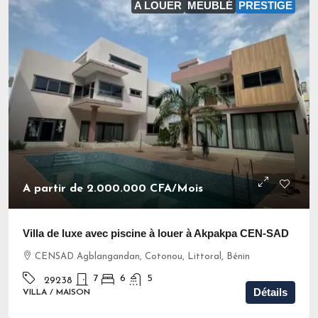
A LOUER
MEUBLÉ
PRESTIGE
A partir de
2.000.000 CFA
/Mois
Villa de luxe avec piscine à louer à Akpakpa CEN-SAD
CENSAD Agblangandan, Cotonou, Littoral, Bénin
7
6
5
29238
Détails
VILLA / MAISON