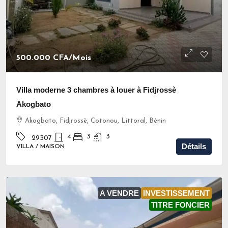
500.000 CFA
/Mois
Villa moderne 3 chambres à louer à Fidjrossè
Akogbato
Akogbato, Fidjrossè, Cotonou, Littoral, Bénin
4
3
3
29307
Détails
VILLA / MAISON
A VENDRE
INVESTISSEMENT
TITRE FONCIER