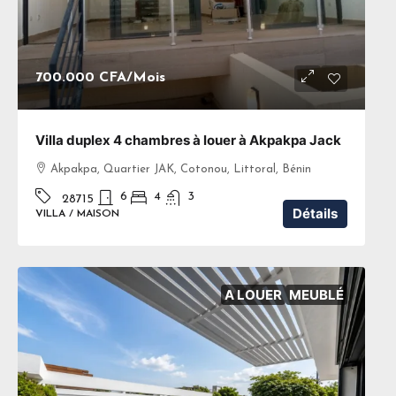
700.000 CFA
/Mois
Villa duplex 4 chambres à louer à Akpakpa Jack
Akpakpa, Quartier JAK, Cotonou, Littoral, Bénin
6
4
3
28715
Détails
VILLA / MAISON
A LOUER
MEUBLÉ