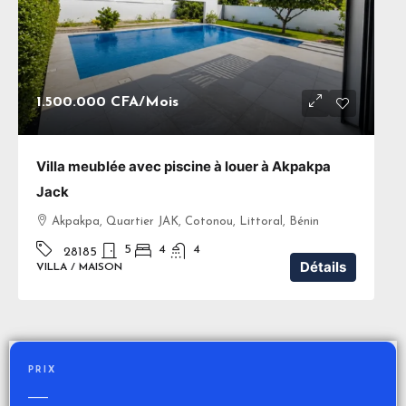
1.500.000 CFA
/Mois
Villa meublée avec piscine à louer à Akpakpa
Jack
Akpakpa, Quartier JAK, Cotonou, Littoral, Bénin
5
4
4
28185
Détails
VILLA / MAISON
PRIX
—