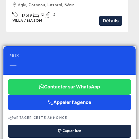
Agla, Cotonou, Littoral, Bénin
2
3
17519
Détails
VILLA / MAISON
PRIX
—
Contacter sur WhatsApp
Appeler l'agence
PARTAGER CETTE ANNONCE
Copier lien