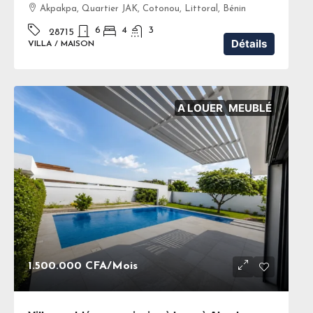
Akpakpa, Quartier JAK, Cotonou, Littoral, Bénin
6
4
3
28715
Détails
VILLA / MAISON
A LOUER
MEUBLÉ
1.500.000 CFA
/Mois