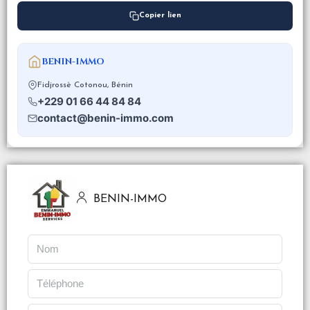
Copier lien
BENIN-IMMO
Fidjrossè Cotonou, Bénin
+229 01 66 44 84 84
contact@benin-immo.com
BENIN-IMMO