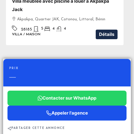
Villa meublée avec piscine à louer à Akpakpa
Jack
Akpakpa, Quartier JAK, Cotonou, Littoral, Bénin
5
4
4
28185
Détails
VILLA / MAISON
PRIX
—
Contacter sur WhatsApp
Appeler l'agence
PARTAGER CETTE ANNONCE