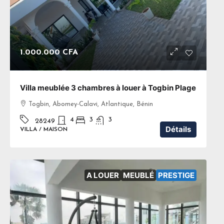
1.000.000 CFA
Villa meublée 3 chambres à louer à Togbin Plage
Togbin, Abomey-Calavi, Atlantique, Bénin
4
3
3
28249
Détails
VILLA / MAISON
A LOUER
MEUBLÉ
PRESTIGE