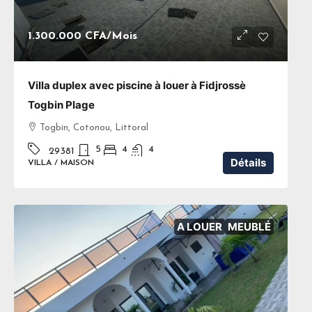
1.300.000 CFA
/Mois
Villa duplex avec piscine à louer à Fidjrossè
Togbin Plage
Togbin, Cotonou, Littoral
5
4
4
29381
Détails
VILLA / MAISON
A LOUER
MEUBLÉ