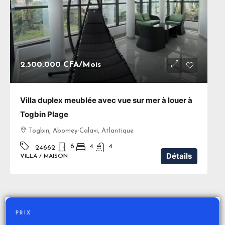
2.500.000 CFA
/Mois
Villa duplex meublée avec vue sur mer à louer à
Togbin Plage
Togbin, Abomey-Calavi, Atlantique
6
4
4
24662
Détails
VILLA / MAISON
PRIX