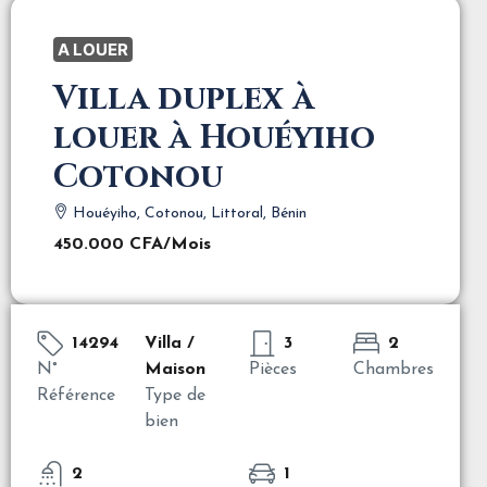
A LOUER
Villa duplex à
louer à Houéyiho
Cotonou
Houéyiho, Cotonou, Littoral, Bénin
450.000 CFA
/Mois
14294
Villa /
3
2
N°
Maison
Pièces
Chambres
Référence
Type de
bien
2
1