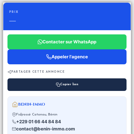
PRIX
—
Contacter sur WhatsApp
Appeler l'agence
PARTAGER CETTE ANNONCE
Copier lien
BENIN-IMMO
Fidjrossè Cotonou, Bénin
+229 01 66 44 84 84
contact@benin-immo.com