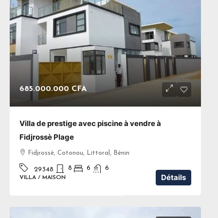
685.000.000 CFA
Villa de prestige avec piscine à vendre à
Fidjrossè Plage
Fidjrossè, Cotonou, Littoral, Bénin
8
6
6
29348
Détails
VILLA / MAISON