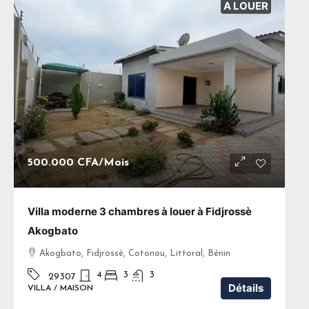
A LOUER
500.000 CFA
/Mois
Villa moderne 3 chambres à louer à Fidjrossè
Akogbato
Akogbato, Fidjrossè, Cotonou, Littoral, Bénin
4
3
3
29307
Détails
VILLA / MAISON