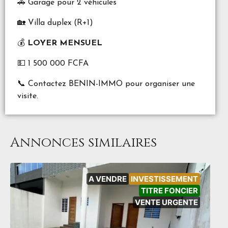
🚗 Garage pour 2 véhicules
🏡 Villa duplex (R+1)
💰
LOYER MENSUEL
💵 1 500 000 FCFA
📞 Contactez BENIN-IMMO pour organiser une
visite.
Annonces similaires
A VENDRE
INVESTISSEMENT
TITRE FONCIER
VENTE URGENTE