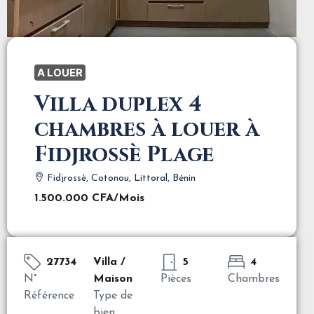
A LOUER
Villa duplex 4
chambres à louer à
Fidjrossè Plage
Fidjrossè, Cotonou, Littoral, Bénin
1.500.000 CFA
/Mois
27734
Villa /
5
4
N°
Maison
Pièces
Chambres
Référence
Type de
bien