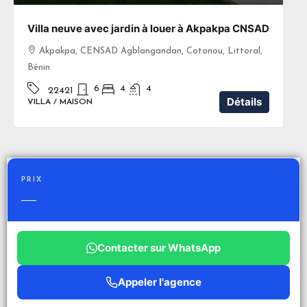
Villa neuve avec jardin à louer à Akpakpa CNSAD
Akpakpa, CENSAD Agblangandan, Cotonou, Littoral,
Bénin
6
4
4
22421
Détails
VILLA / MAISON
PRIX
—
Contacter sur WhatsApp
Appeler l'agence