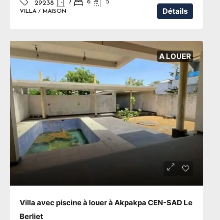
7
6
5
29238
Détails
VILLA / MAISON
A LOUER
Villa avec piscine à louer à Akpakpa CEN-SAD Le
Berliet