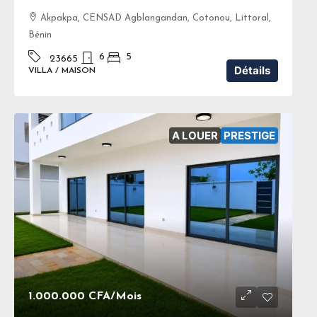
Akpakpa, CENSAD Agblangandan, Cotonou, Littoral,
Bénin
6
5
23665
Détails
VILLA / MAISON
A LOUER
PRESTIGE
1.000.000 CFA
/Mois