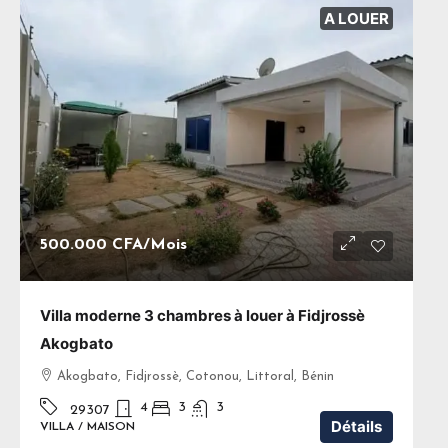
A LOUER
500.000 CFA
/Mois
Villa moderne 3 chambres à louer à Fidjrossè
Akogbato
Akogbato, Fidjrossè, Cotonou, Littoral, Bénin
4
3
3
29307
Détails
VILLA / MAISON