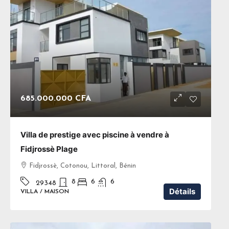
685.000.000 CFA
Villa de prestige avec piscine à vendre à
Fidjrossè Plage
Fidjrossè, Cotonou, Littoral, Bénin
8
6
6
29348
Détails
VILLA / MAISON