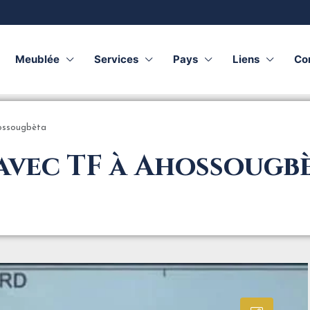
Meublée
Services
Pays
Liens
Co
hossougbèta
avec TF à Ahossougb