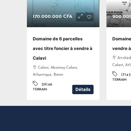
170.000.000 CFA
200.00
Domaine de 6 parcelles
Domaine
avec titre foncier à vendre à
vendre à
Calavi
Aïtchéd
Calavi, At
Calavi, Abomey-Calavi,
Atlantique, Bénin
17143
TERRAIN
29146
Détails
TERRAIN