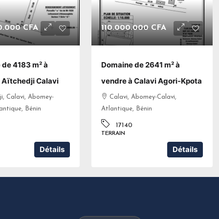
0.000 CFA
110.000.000 CFA
 de 4183 m² à
Domaine de 2641 m² à
 Aïtchedji Calavi
vendre à Calavi Agori-Kpota
ji, Calavi, Abomey-
Calavi, Abomey-Calavi,
lantique, Bénin
Atlantique, Bénin
17140
TERRAIN
Détails
Détails