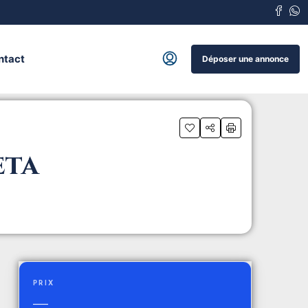
ntact
Déposer une annonce
èta
PRIX
—