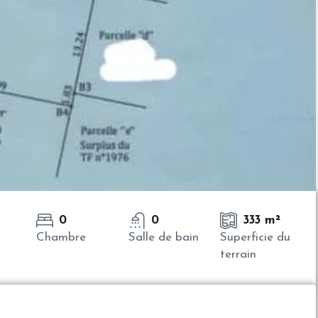
0
0
333 m²
Chambre
Salle de bain
Superficie du
terrain