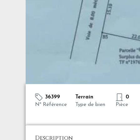
36399
Terrain
0
N° Référence
Type de bien
Pièce
Description