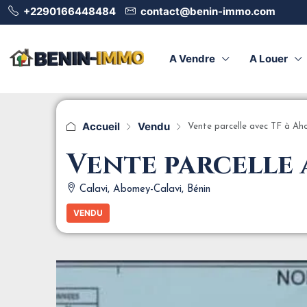
+2290166448484
contact@benin-immo.com
A Vendre
A Louer
Accueil
Vendu
Vente parcelle avec TF à A
Vente parcelle 
Calavi, Abomey-Calavi, Bénin
VENDU