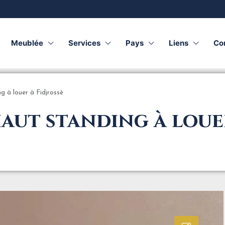
Meublée
Services
Pays
Liens
Co
g à louer à Fidjrossè
aut standing à louer