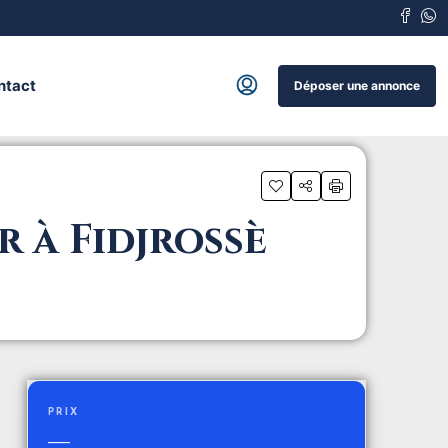
ntact
Déposer une annonce
 à Fidjrossè
PRIX
—