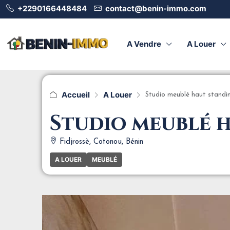
+2290166448484
contact@benin-immo.com
A Vendre
A Louer
Accueil
A Louer
Studio meublé haut standin
Studio meublé h
Fidjrossè, Cotonou, Bénin
A LOUER
MEUBLÉ