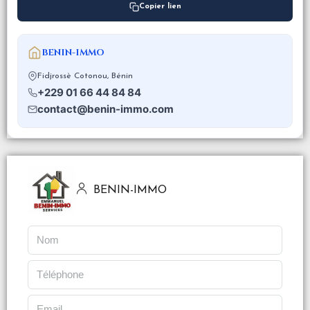
Copier lien
BENIN-IMMO
Fidjrossè Cotonou, Bénin
+229 01 66 44 84 84
contact@benin-immo.com
BENIN-IMMO