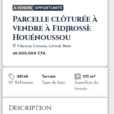
A VENDRE
OPPORTUNITÉ
Parcelle clôturée à
vendre à Fidjrossè
Houénoussou
Fidjrossè, Cotonou, Littoral, Bénin
40.000.000 CFA
28146
Terrain
373 m²
N° Référence
Type de bien
Superficie du
terrain
Description