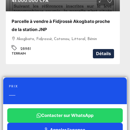
45.000.000 CFA
Parcelle à vendre à Fidjrossè Akogbato proche
de la station JNP
Akogbato, Fidjrossè, Cotonou, Littoral, Bénin
28981
Détails
TERRAIN
PRIX
—
Contacter sur WhatsApp
Appeler l'agence