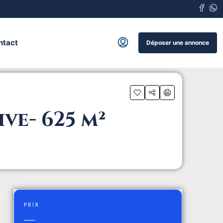
ntact
Déposer une annonce
ve- 625 m²
PRIX
—