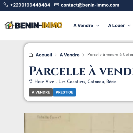
+2290166448484
contact@benin-immo.com
A Vendre
A Louer
Accueil
A Vendre
Parcelle à vendre à Coto
Parcelle à vend
Haie Vive - Les Cocotiers, Cotonou, Bénin
A VENDRE
PRESTIGE