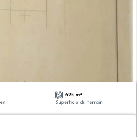
625 m²
ien
Superficie du terrain