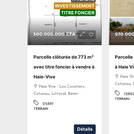
INVESTISSEMENT
TITRE FONCIER
500.000.000 CFA
270.00
Parcelle clôturée de 773 m²
Parcelle
avec titre foncier à vendre à
à Haie V
Haie-Vive
Haie Vi
Cotonou, L
Haie Vive - Les Cocotiers,
Cotonou, Littoral, Bénin
1286
TERRAIN
25891
TERRAIN
Détails