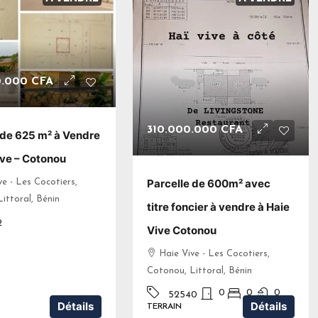
0.000 CFA
310.000.000 CFA
 de 625 m² à Vendre
ive – Cotonou
Parcelle de 600m² avec
ve - Les Cocotiers,
ittoral, Bénin
titre foncier à vendre à Haie
2
Vive Cotonou
Haie Vive - Les Cocotiers,
Cotonou, Littoral, Bénin
0
0
0
52540
Détails
Détails
TERRAIN