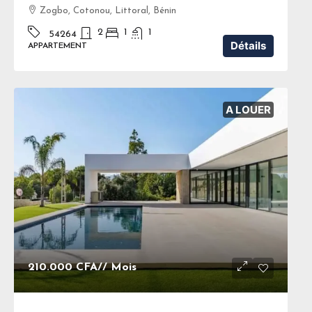
Zogbo, Cotonou, Littoral, Bénin
2
1
1
54264
Détails
APPARTEMENT
A LOUER
210.000 CFA
// Mois