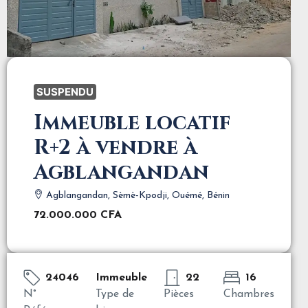
SUSPENDU
Immeuble locatif
R+2 à vendre à
Agblangandan
Agblangandan, Sèmè-Kpodji, Ouémé, Bénin
72.000.000 CFA
24046
Immeuble
22
16
N°
Type de
Pièces
Chambres