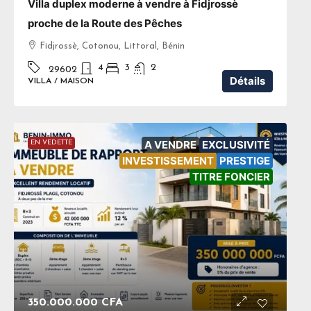
Villa duplex moderne à vendre à Fidjrossè
proche de la Route des Pêches
Fidjrossè, Cotonou, Littoral, Bénin
4
3
2
29602
Détails
VILLA / MAISON
A VENDRE
EXCLUSIVITÉ
EN VEDETTE
INVESTISSEMENT
PRESTIGE
TITRE FONCIER
350.000.000 CFA