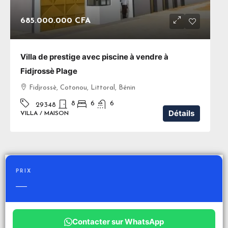
685.000.000 CFA
Villa de prestige avec piscine à vendre à
Fidjrossè Plage
Fidjrossè, Cotonou, Littoral, Bénin
8
6
6
29348
Détails
VILLA / MAISON
PRIX
—
Contacter sur WhatsApp