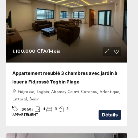
1.100.000 CFA
/Mois
Appartement meublé 3 chambres avec jardin à
louer à Fidjrossè Togbin Plage
Fidjrossè, Togbin, Abomey-Calavi, Cotonou, Atlantique,
Littoral, Bénin
4
3
3
29694
Détails
APPARTEMENT