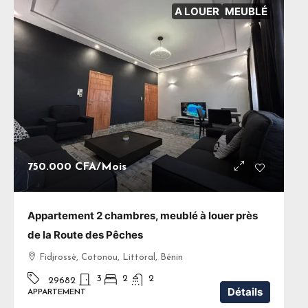
A LOUER
MEUBLÉ
750.000 CFA
/Mois
Appartement 2 chambres, meublé à louer près
de la Route des Pêches
Fidjrossè, Cotonou, Littoral, Bénin
3
2
2
29682
Détails
APPARTEMENT