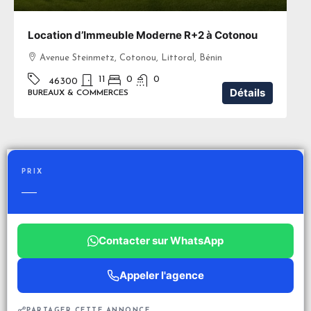
Location d’Immeuble Moderne R+2 à Cotonou
Avenue Steinmetz, Cotonou, Littoral, Bénin
11
0
0
46300
Détails
BUREAUX & COMMERCES
PRIX
—
Contacter sur WhatsApp
Appeler l'agence
PARTAGER CETTE ANNONCE