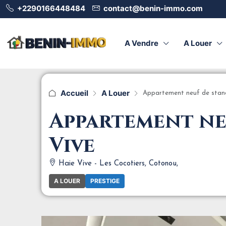
+2290166448484
contact@benin-immo.com
A Vendre
A Louer
Accueil
A Louer
Appartement neuf de standi
Appartement neu
Vive
Haie Vive - Les Cocotiers, Cotonou,
A LOUER
PRESTIGE