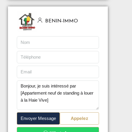
BENIN-IMMO
Appelez
Envoyer Message