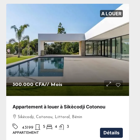
A LOUER
300.000 CFA
// Mois
Appartement à louer à Sikècodji Cotonou
Sikècodji, Cotonou, Littoral, Bénin
5
4
3
43199
Détails
APPARTEMENT