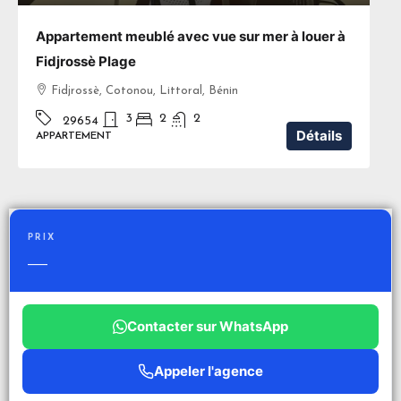
Appartement meublé avec vue sur mer à louer à
Fidjrossè Plage
Fidjrossè, Cotonou, Littoral, Bénin
3
2
2
29654
Détails
APPARTEMENT
PRIX
—
Contacter sur WhatsApp
Appeler l'agence