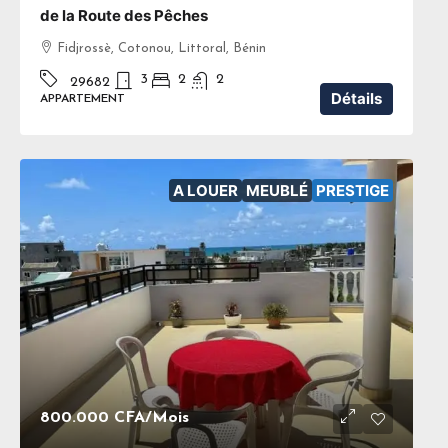
de la Route des Pêches
Fidjrossè, Cotonou, Littoral, Bénin
3
2
2
29682
Détails
APPARTEMENT
A LOUER
MEUBLÉ
PRESTIGE
800.000 CFA
/Mois