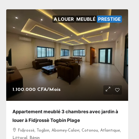
A LOUER
MEUBLÉ
PRESTIGE
1.100.000 CFA
/Mois
Appartement meublé 3 chambres avec jardin à
louer à Fidjrossè Togbin Plage
Fidjrossè, Togbin, Abomey-Calavi, Cotonou, Atlantique,
Littoral, Bénin