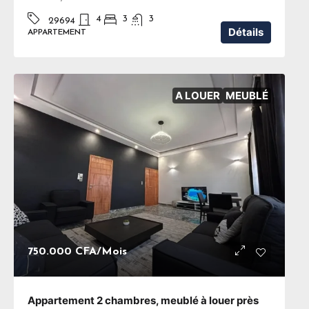
4
3
3
29694
Détails
APPARTEMENT
A LOUER
MEUBLÉ
750.000 CFA
/Mois
Appartement 2 chambres, meublé à louer près