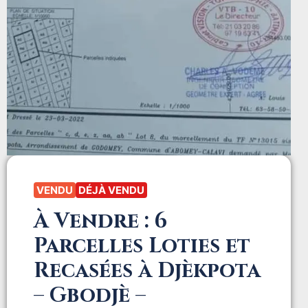
VENDU
DÉJÀ VENDU
À Vendre : 6
Parcelles Loties et
Recasées à Djèkpota
– Gbodjè –