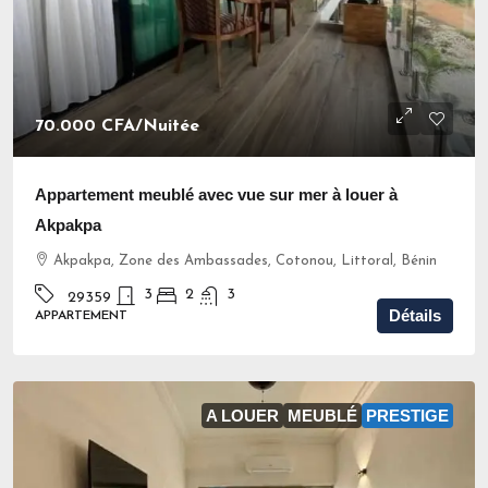
70.000 CFA
/Nuitée
Appartement meublé avec vue sur mer à louer à
Akpakpa
Akpakpa, Zone des Ambassades, Cotonou, Littoral, Bénin
3
2
3
29359
Détails
APPARTEMENT
A LOUER
MEUBLÉ
PRESTIGE