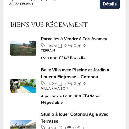
Détails
APPARTEMENT
Biens vus récemment
Parcelles à Vendre à Tori Avamey
0
0
0
56246
TERRAIN
1.550.000 CFA// Parcelle
Belle Villa avec Piscine et Jardin à
Louer à Fidjrossè – Cotonou
4
3
0
57904
VILLA / MAISON
A partir de
1.800.000 CFA/Mois
Négociable
Studio à louer Cotonou Agla avec
Terrasse
1
0
1
47270