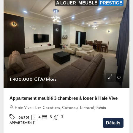
A LOUER
MEUBLÉ
PRESTIGE
1.400.000 CFA
/Mois
Appartement meublé 3 chambres à louer à Haie Vive
Haie Vive - Les Cocotiers, Cotonou, Littoral, Bénin
4
3
3
28321
Détails
APPARTEMENT