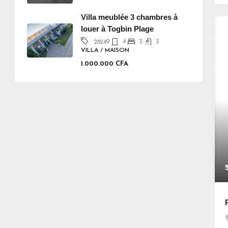
Villa meublée 3 chambres à
louer à Togbin Plage
4
3
3
28249
VILLA / MAISON
1.000.000 CFA