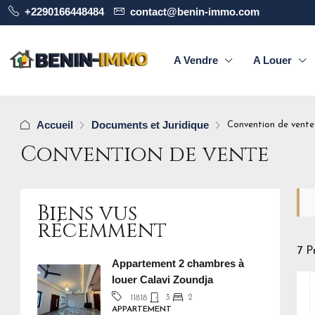
+2290166448484
contact@benin-immo.com
A Vendre
A Louer
Accueil
Documents et Juridique
Convention de vente
Convention de vente
Biens vus
récemment
7 P
Appartement 2 chambres à
louer Calavi Zoundja
3
2
11818
APPARTEMENT