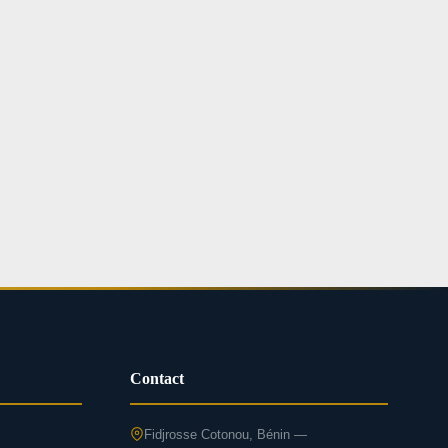
Contact
Fidjrosse Cotonou, Bénin —