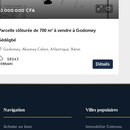
33.000.000 CFA
Parcelle clôturée de 700 m² à vendre à Godomey
Sèdégbé
Godomey, Abomey-Calavi, Atlantique, Bénin
28243
Détails
TERRAIN
Navigation
Villes populaires
Acheter un bien
Immobilier Cotonou