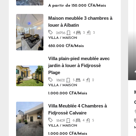
A partir de
150.000 CFA/Mois
Maison meublée 3 chambres à
louer à Aïbatin
4
3
3
26956
VILLA / MAISON
650.000 CFA/Mois
Villa plain-pied meublée avec
jardin à louer à Fidjrossè
Plage
5
4
2
18602
VILLA / MAISON
1.000.000 CFA/Mois
Villa Meublée 4 Chambres à
Fidjrossè Calvaire
6
4
5
18409
VILLA / MAISON
1.000.000 CFA/Mois