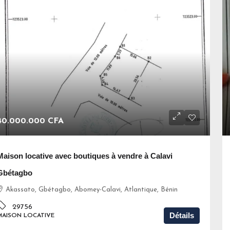
40.000.000 CFA
Maison locative avec boutiques à vendre à Calavi
Gbétagbo
Akassato, Gbétagbo, Abomey-Calavi, Atlantique, Bénin
29756
Détails
MAISON LOCATIVE