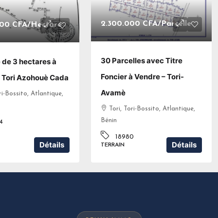
2.300.000 CFA
/Parcelle
000 CFA
/Hectare
30 Parcelles avec Titre
de 3 hectares à
Foncier à Vendre – Tori-
 Tori Azohouè Cada
Avamè
ri-Bossito, Atlantique,
Tori, Tori-Bossito, Atlantique,
Bénin
4
18980
Détails
Détails
TERRAIN