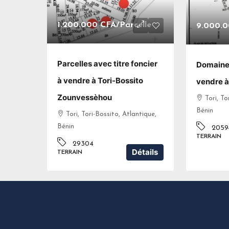
1.200.000 CFA
/Parcelle
9.000.
Parcelles avec titre foncier
Domaine 
à vendre à Tori-Bossito
vendre à
Zounvessèhou
Tori, To
Bénin
Tori, Tori-Bossito, Atlantique,
Bénin
2059
TERRAIN
29304
Détails
TERRAIN