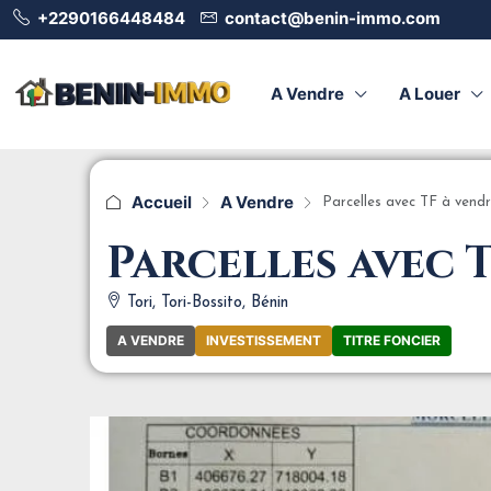
+2290166448484
contact@benin-immo.com
A Vendre
A Louer
Accueil
A Vendre
Parcelles avec TF à vendr
Parcelles avec 
Tori, Tori-Bossito, Bénin
A VENDRE
INVESTISSEMENT
TITRE FONCIER