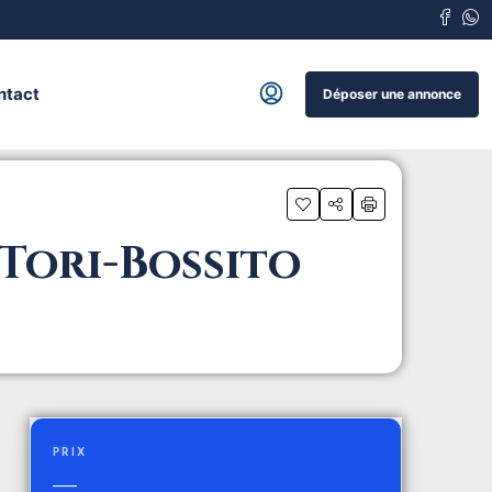
ntact
Déposer une annonce
 Tori-Bossito
PRIX
—