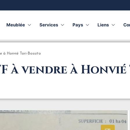
Meublée
Services
Pays
Liens
Co
e à Honvié Tori-Bossito
TF à vendre à Honvié