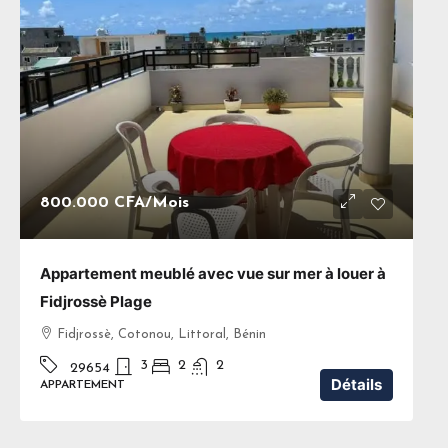
800.000 CFA
/Mois
Appartement meublé avec vue sur mer à louer à
Fidjrossè Plage
Fidjrossè, Cotonou, Littoral, Bénin
3
2
2
29654
Détails
APPARTEMENT