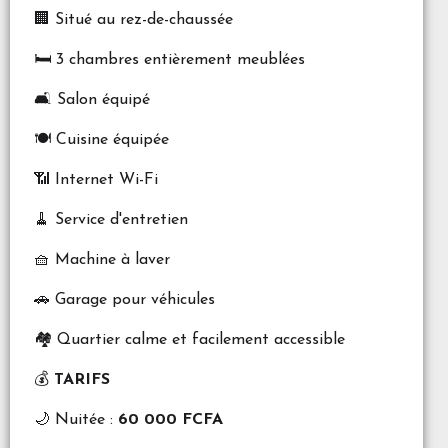
🏢 Situé au rez-de-chaussée
🛏️ 3 chambres entièrement meublées
🛋️ Salon équipé
🍽️ Cuisine équipée
📶 Internet Wi-Fi
🧹 Service d'entretien
🧺 Machine à laver
🚗 Garage pour véhicules
🏘️ Quartier calme et facilement accessible
💰
TARIFS
🌙 Nuitée :
60 000 FCFA