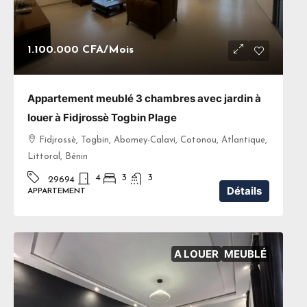
1.100.000 CFA
/Mois
Appartement meublé 3 chambres avec jardin à
louer à Fidjrossè Togbin Plage
Fidjrossè, Togbin, Abomey-Calavi, Cotonou, Atlantique,
Littoral, Bénin
4
3
3
29694
Détails
APPARTEMENT
A LOUER
MEUBLÉ