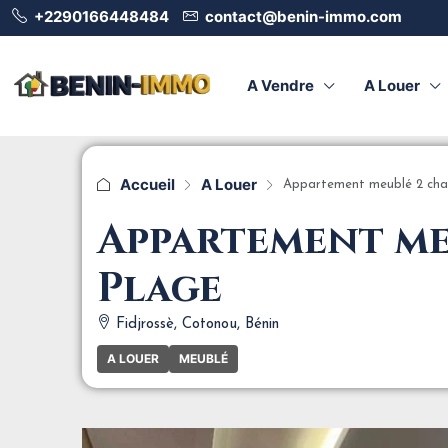
+2290166448484
contact@benin-immo.com
A Vendre
A Louer
Accueil
A Louer
Appartement meublé 2 cham
Appartement meu
Plage
Fidjrossè, Cotonou, Bénin
A LOUER
MEUBLÉ