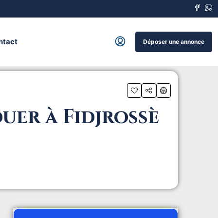
ntact
Déposer une annonce
uer à Fidjrossè