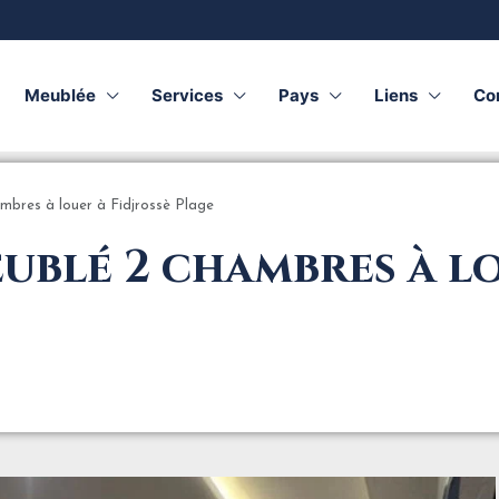
Meublée
Services
Pays
Liens
Co
bres à louer à Fidjrossè Plage
blé 2 chambres à lo