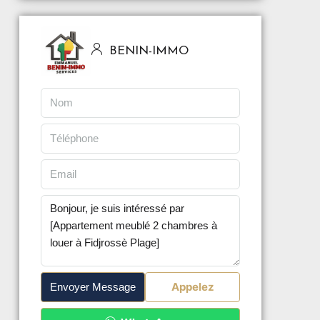
BENIN-IMMO
Appelez
Envoyer Message